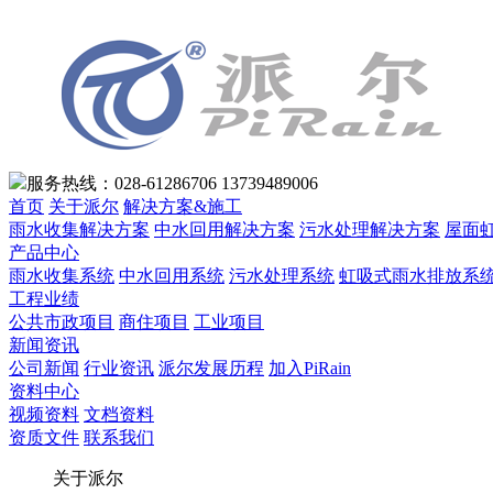
服务热线：028-61286706 13739489006
首页
关于派尔
解决方案&施工
雨水收集解决方案
中水回用解决方案
污水处理解决方案
屋面
产品中心
雨水收集系统
中水回用系统
污水处理系统
虹吸式雨水排放系
工程业绩
公共市政项目
商住项目
工业项目
新闻资讯
公司新闻
行业资讯
派尔发展历程
加入PiRain
资料中心
视频资料
文档资料
资质文件
联系我们
关于派尔